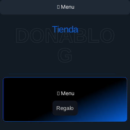
Menu
Tienda
DONABLO
G
Menu
Regalo