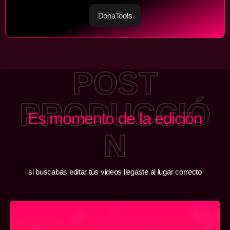
DonaTools
POST
PRODUCCIÓ
Es momento de la edición
N
si buscabas editar tus videos llegaste al lugar correcto